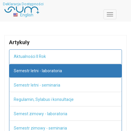
Deklaracja Dostępności
English
Toggle
navigation
Artykuły
Aktualności II Rok
Semestr letni - laboratoria
Semestr letni - seminaria
Regulamin, Sylabus i konsultacje
Semest zimowy - laboratoria
Semestr zimowy - seminaria