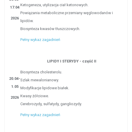
Ketogeneza, utylizacja ciał ketonowych.
17.04
Powiązania metaboliczne przemiany węglowodanów i
2026
lipidów.
Biosynteza kwasów tłuszczowych.
Pełny wykaz zagadnień
LIPIDY I STERYDY - część II
Biosynteza cholesterolu.
20.04-
Szlak mewalonianowy.
1.05
Modyfikacje lipidowe białek.
Kwasy żółciowe.
2026
Cerebrozydy, sulfatydy, gangliozydy.
Pełny wykaz zagadnień