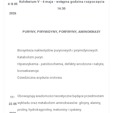
Kolokwium V - 6 maja - wstępna godzina rozpoczęcia
4-8.05
16:30
2026
PURYNY, PIRYMIDYNY, PORFIRYNY, AMINOKWASY
Biosynteza nukleotydów purynowych i pirymidynowych.
Katabolizm puryn.
Hiperurykemia - patobiochemia, defekty wrodzone i nabyte,
konsekwencje.
Dziedziczna acyduria orotowa.
Obowiązują wiadomości teoretyczne będące przedmiotem
11-
wykładu oraz metabolizm aminokwasów: glicyny, alaniny,
22.05
proliny, hydroksyproliny, metioniny i cysteiny.