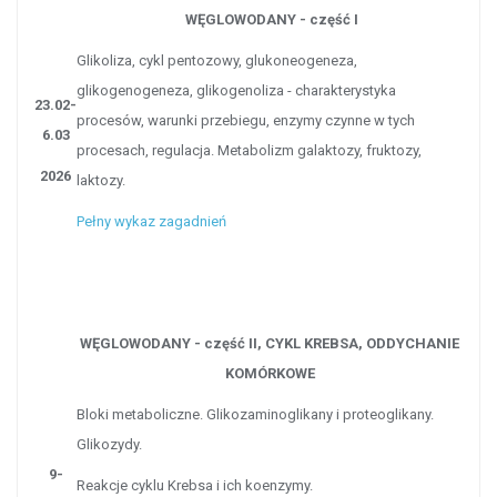
WĘGLOWODANY - część I
Glikoliza, cykl pentozowy, glukoneogeneza,
glikogenogeneza, glikogenoliza - charakterystyka
23.02-
procesów, warunki przebiegu, enzymy czynne w tych
6.03
procesach, regulacja.
Metabolizm galaktozy, fruktozy,
2026
laktozy.
Pełny wykaz zagadnień
WĘGLOWODANY - część II,
CYKL KREBSA, ODDYCHANIE
KOMÓRKOWE
Bloki metaboliczne. Glikozaminoglikany i proteoglikany.
Glikozydy.
9-
Reakcje cyklu Krebsa i ich koenzymy.