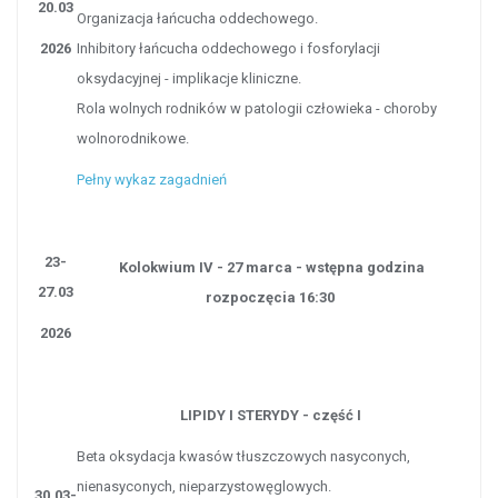
20.03
Organizacja łańcucha oddechowego.
2026
Inhibitory łańcucha oddechowego i fosforylacji
oksydacyjnej - implikacje kliniczne.
Rola wolnych rodników w patologii człowieka - choroby
wolnorodnikowe.
Pełny wykaz zagadnień
23-
Kolokwium IV - 27 marca - wstępna godzina
27.03
rozpoczęcia 16:30
2026
LIPIDY I STERYDY - część I
Beta oksydacja kwasów tłuszczowych nasyconych,
nienasyconych, nieparzystowęglowych.
30.03-