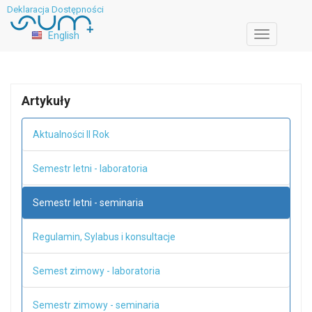
Deklaracja Dostępności
English
Toggle
navigation
Artykuły
Aktualności II Rok
Semestr letni - laboratoria
Semestr letni - seminaria
Regulamin, Sylabus i konsultacje
Semest zimowy - laboratoria
Semestr zimowy - seminaria