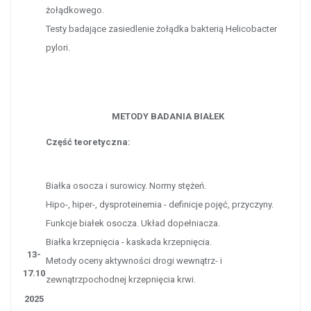
żołądkowego.
Testy badające zasiedlenie żołądka bakterią Helicobacter
pylori.
METODY BADANIA BIAŁEK
Część teoretyczna:
Białka osocza i surowicy. Normy stężeń.
Hipo-, hiper-, dysproteinemia - definicje pojęć, przyczyny.
Funkcje białek osocza.
Układ dopełniacza.
Białka krzepnięcia - kaskada krzepnięcia.
13-
Metody oceny aktywności drogi wewnątrz- i
17.10
zewnątrzpochodnej krzepnięcia krwi.
2025