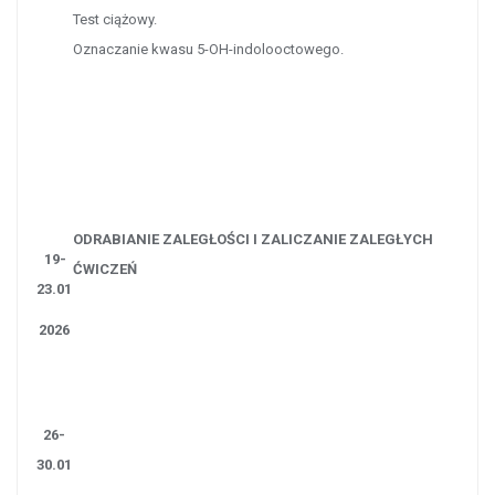
Test ciążowy.
Oznaczanie kwasu 5-OH-indolooctowego.
ODRABIANIE ZALEGŁOŚCI I ZALICZANIE ZALEGŁYCH
19-
ĆWICZEŃ
23.01
2026
26-
30.01