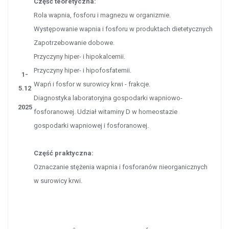
Część teoretyczna:
Rola wapnia, fosforu i magnezu w organizmie.
Występowanie wapnia i fosforu w produktach dietetycznych
Zapotrzebowanie dobowe.
Przyczyny hiper- i hipokalcemii.
Przyczyny hiper- i hipofosfatemii.
1-
Wapń i fosfor w surowicy krwi - frakcje.
5.12
Diagnostyka laboratoryjna gospodarki wapniowo-
2025
fosforanowej. Udział witaminy D w homeostazie
gospodarki wapniowej i fosforanowej.
Część praktyczna:
Oznaczanie stężenia wapnia i fosforanów nieorganicznych
w surowicy krwi.