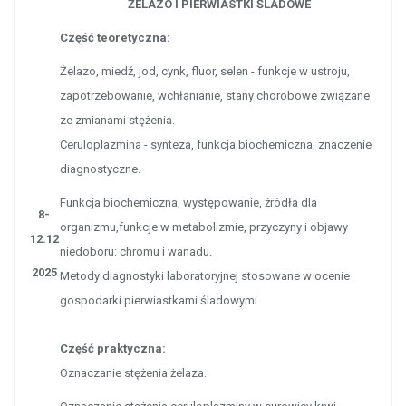
ŻELAZO I PIERWIASTKI ŚLADOWE
Część teoretyczna:
Żelazo, miedź, jod, cynk, fluor, selen - funkcje w ustroju,
zapotrzebowanie, wchłanianie, stany chorobowe związane
ze zmianami stężenia.
Ceruloplazmina - synteza, funkcja biochemiczna, znaczenie
diagnostyczne
.
Funkcja biochemiczna, występowanie, źródła dla
8-
organizmu,funkcje w metabolizmie, przyczyny i objawy
12.12
niedoboru: chromu i wanadu.
2025
Metody diagnostyki laboratoryjnej stosowane w ocenie
gospodarki pierwiastkami śladowymi.
Część praktyczna:
Oznaczanie stężenia żelaza.