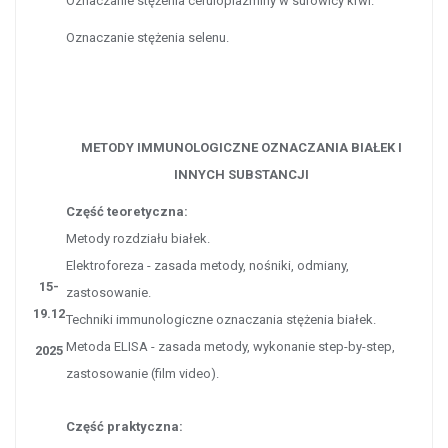
Oznaczanie stężenia ceruloplazminy w surowicy krwi.
Oznaczanie stężenia selenu.
METODY IMMUNOLOGICZNE OZNACZANIA BIAŁEK I
INNYCH SUBSTANCJI
Część teoretyczna:
Metody rozdziału białek.
Elektroforeza - zasada metody, nośniki, odmiany,
15-
zastosowanie.
19.12
Techniki immunologiczne oznaczania stężenia białek.
Metoda ELISA - zasada metody, wykonanie step-by-step,
2025
zastosowanie (film video).
Część praktyczna: