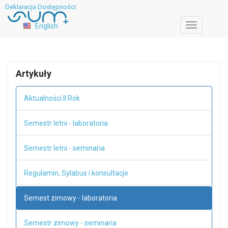
Deklaracja Dostępności
English
Toggle
navigation
Artykuły
Aktualności II Rok
Semestr letni - laboratoria
Semestr letni - seminaria
Regulamin, Sylabus i konsultacje
Semest zimowy - laboratoria
Semestr zimowy - seminaria